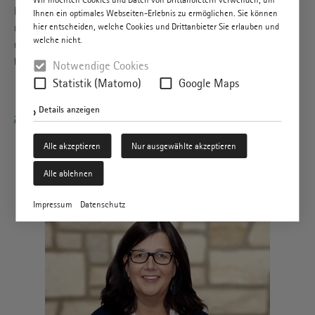
Bewältigung des Alltages immer schwieriger wird, kümmern wir
Ihnen ein optimales Webseiten-Erlebnis zu ermöglichen. Sie können
hier entscheiden, welche Cookies und Drittanbieter Sie erlauben und
uns darum, das Nachlassen der Kräfte wieder auszugleichen. Wir
welche nicht.
unterstützen Ihre Fähigkeiten, den Alltag wieder besser zu
bewältigen, und geben Ihnen dadurch Sicherheit.
Notwendige Cookies
Statistik (Matomo)
Google Maps
Details anzeigen
zurück
Alle akzeptieren
Nur ausgewählte akzeptieren
Sprechen Sie uns an
Alle ablehnen
Impressum
Datenschutz